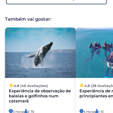
Também vai gostar:
4.8 (46 Avaliações)
4.8 (28 Avaliaçõ
Experiência de observação de
Experiência de
baleias e golfinhos num
principiantes e
catamarã
3 Horas
2-76
4 Horas
1-10