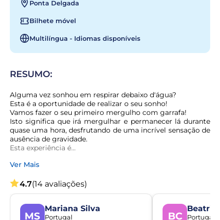
Ponta Delgada
Bilhete móvel
Multilíngua - Idiomas disponíveis
RESUMO:
Alguma vez sonhou em respirar debaixo d'água?

Esta é a oportunidade de realizar o seu sonho!

Vamos fazer o seu primeiro mergulho com garrafa!

Isto significa que irá mergulhar e permanecer lá durante 
quase uma hora, desfrutando de uma incrível sensação de 
ausência de gravidade.

Esta experiência é...
Ver Mais
4.7
(14 avaliações)
Mariana Silva
Beatriz
MS
BC
Portugal
Portugal