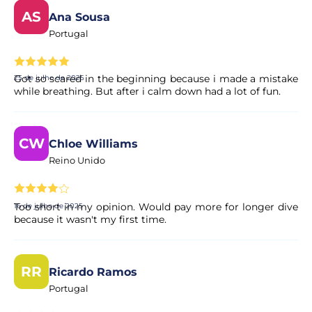
AS
Ana Sousa
A minha reserva é confirmada
Portugal
imediatamente?
Sim, a sua reserva é processada de imediato. O nosso
Got so scared in the beginning because i made a mistake
25 de julho de 2025
parceiro procede a uma validação rápida para garantir a
while breathing. But after i calm down had a lot of fun.
disponibilidade da experiência. Em poucos momentos,
recebe a confirmação no seu e-mail.
CW
Chloe Williams
O pagamento é seguro?
Reino Unido
Sim. Todos os pagamentos são processados através de
sistemas de pagamento seguros e encriptados,
Too short in my opinion. Would pay more for longer dive
16 de julho de 2025
garantindo total proteção dos seus dados pessoais e
because it wasn't my first time.
financeiros.
RR
Ricardo Ramos
Portugal