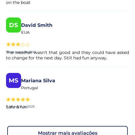
on the boat
DS
David Smith
EUA
The weather wasn't that good and they could have asked
14 de maio de 2025
to change for the next day. Still had fun anyway.
MS
Mariana Silva
Portugal
Safe & fun
5 de maio de 2025
mostrar mais avaliações