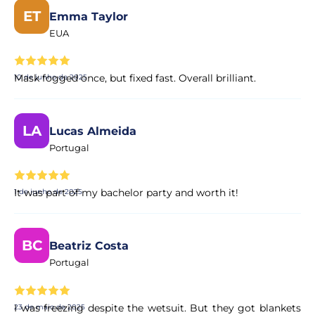
ET
Emma Taylor
EUA
Mask fogged once, but fixed fast. Overall brilliant.
10 de junho de 2025
LA
Lucas Almeida
Portugal
It was part of my bachelor party and worth it!
1 de junho de 2025
BC
Beatriz Costa
Portugal
I was freezing despite the wetsuit. But they got blankets
23 de maio de 2025