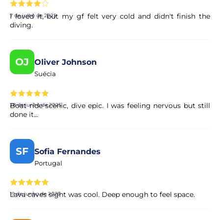
I loved it, but my gf felt very cold and didn't finish the
7 de julho de 2025
diving.
OJ
Oliver Johnson
Suécia
Boat ride scenic, dive epic. I was feeling nervous but still
28 de junho de 2025
done it...
SF
Sofia Fernandes
Portugal
Lava caves sight was cool. Deep enough to feel space.
19 de junho de 2025