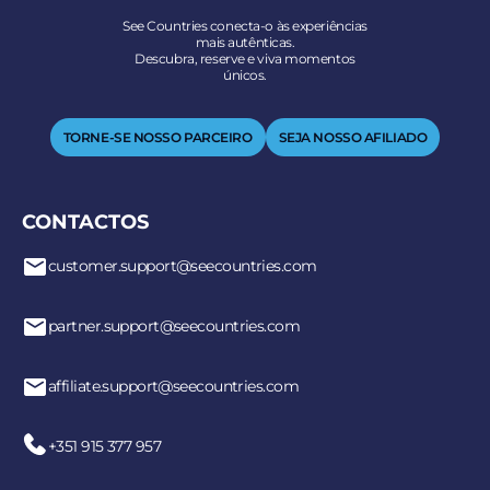
See Countries conecta-o às experiências
mais autênticas.
Descubra, reserve e viva momentos
únicos.
TORNE-SE NOSSO PARCEIRO
SEJA NOSSO AFILIADO
CONTACTOS
customer.support@seecountries.com
partner.support@seecountries.com
affiliate.support@seecountries.com
+351 915 377 957