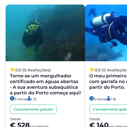
condições exatas são apresentadas de forma clara na
página da experiência antes de concluir a reserva.
A minha reserva é confirmada
imediatamente?
Sim, a sua reserva é processada de imediato. O nosso
parceiro procede a uma validação rápida para garantir a
disponibilidade da experiência. Em poucos momentos,
recebe a confirmação no seu e-mail.
0.0 (0 Avaliações)
0.0 (0 Avaliaçõe
Torne-se um mergulhador
O meu primeiro
O pagamento é seguro?
certificado em águas abertas
com garrafa no 
- A sua aventura subaquática
partir do Porto.
Sim. Todos os pagamentos são processados através de
a partir do Porto começa aqui!
sistemas de pagamento seguros e encriptados,
3 Horas
1-12
3 Horas
1-16
garantindo total proteção dos seus dados pessoais e
Cancelamento gratuito
Cancelamento gratu
financeiros.
Desde
Desde
€ 528
€ 140
por pessoa
por pesso