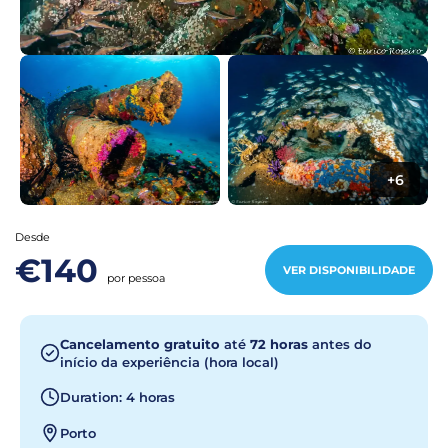
+6
Desde
€140
VER DISPONIBILIDADE
por pessoa
Cancelamento gratuito
até
72 horas
antes do
início da experiência (hora local)
Duration: 4 horas
Porto