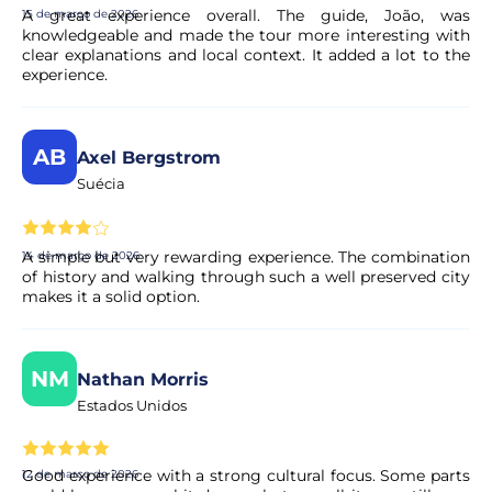
A great experience overall. The guide, João, was
15 de março de 2026
knowledgeable and made the tour more interesting with
A minha reserva é confirmada
clear explanations and local context. It added a lot to the
imediatamente?
experience.
Sim, a sua reserva é processada de imediato. O nosso
parceiro procede a uma validação rápida para garantir a
AB
Axel Bergstrom
disponibilidade da experiência. Em poucos momentos,
Suécia
recebe a confirmação no seu e-mail.
O pagamento é seguro?
A simple but very rewarding experience. The combination
14 de março de 2026
of history and walking through such a well preserved city
makes it a solid option.
Sim. Todos os pagamentos são processados através de
sistemas de pagamento seguros e encriptados,
garantindo total proteção dos seus dados pessoais e
financeiros.
NM
Nathan Morris
Estados Unidos
Good experience with a strong cultural focus. Some parts
12 de março de 2026