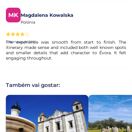
MK
Magdalena Kowalska
Polónia
The experience was smooth from start to finish. The
2 de março de 2026
itinerary made sense and included both well known spots
and smaller details that add character to Évora. It felt
engaging throughout.
Também vai gostar: