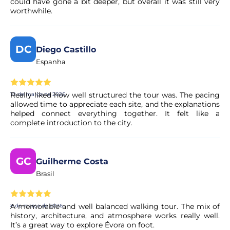
could have gone a bit deeper, but overall it was still very
worthwhile.
DC
Diego Castillo
Espanha
Really liked how well structured the tour was. The pacing
10 de março de 2026
allowed time to appreciate each site, and the explanations
helped connect everything together. It felt like a
complete introduction to the city.
GC
Guilherme Costa
Brasil
A memorable and well balanced walking tour. The mix of
8 de março de 2026
history, architecture, and atmosphere works really well.
It’s a great way to explore Évora on foot.