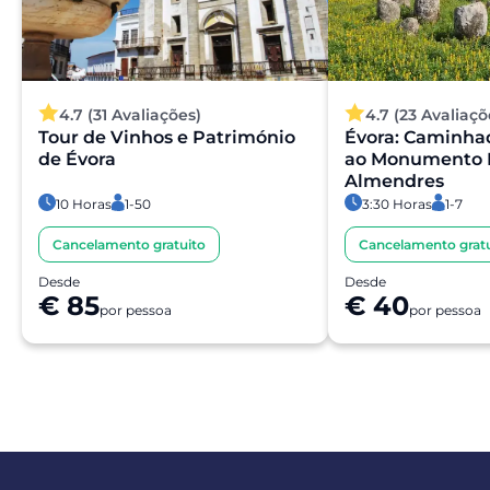
4.7 (31 Avaliações)
4.7 (23 Avaliaçõ
Tour de Vinhos e Património
Évora: Caminha
de Évora
ao Monumento M
Almendres
10 Horas
1-50
3:30 Horas
1-7
Cancelamento gratuito
Cancelamento gratu
Desde
Desde
€ 85
€ 40
por pessoa
por pessoa