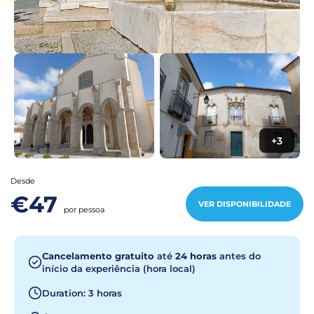
+3
Desde
€47
VER DISPONIBILIDADE
por pessoa
Cancelamento gratuito
até
24 horas
antes do
início da experiência (hora local)
Duration: 3 horas