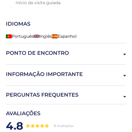
início da visita guiada.
IDIOMAS
Português
Inglês
Espanhol
PONTO DE ENCONTRO
Praça do Giraldo, 7000-508 Évora, Portugal
INFORMAÇÃO IMPORTANTE
Traga calçado e roupa confortável.
PERGUNTAS FREQUENTES
A que horas devo chegar?
AVALIAÇÕES
Recomenda-se chegar 5 a 10 minutos antes da hora de
4.8
início para fazer o check-in.
8 Avaliações