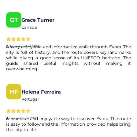
GT
Grace Turner
Canadá
A very enjoyable and informative walk through Évora. The
6 de março de 2026
city is full of history, and the route covers key landmarks
while giving a good sense of its UNESCO heritage. The
guide shared useful insights without making it
overwhelming.
HF
Helena Ferreira
Portugal
A practical and enjoyable way to discover Évora. The route
4 de março de 2026
is easy to follow and the information provided helps bring
the city to life.