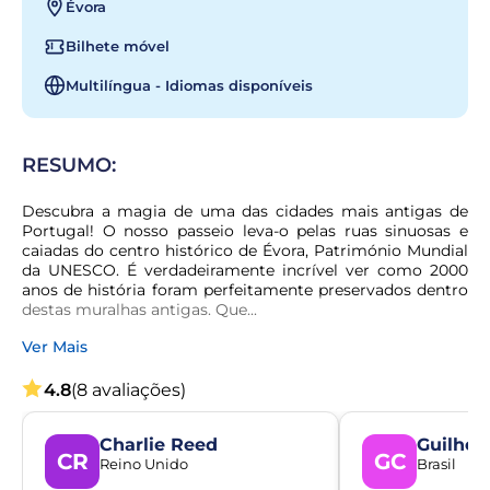
Évora
Bilhete móvel
Multilíngua - Idiomas disponíveis
RESUMO:
Descubra a magia de uma das cidades mais antigas de 
Portugal! O nosso passeio leva-o pelas ruas sinuosas e 
caiadas do centro histórico de Évora, Património Mundial 
da UNESCO. É verdadeiramente incrível ver como 2000 
anos de história foram perfeitamente preservados dentro 
destas muralhas antigas. Que...
Ver Mais
4.8
(8 avaliações)
Charlie Reed
Guilher
CR
GC
Reino Unido
Brasil