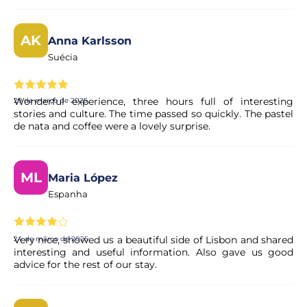
AK
Anna Karlsson
Suécia
Wonderful experience, three hours full of interesting
29 de março de 2025
stories and culture. The time passed so quickly. The pastel
de nata and coffee were a lovely surprise.
ML
Maria López
Espanha
Very nice, showed us a beautiful side of Lisbon and shared
24 de março de 2025
interesting and useful information. Also gave us good
advice for the rest of our stay.