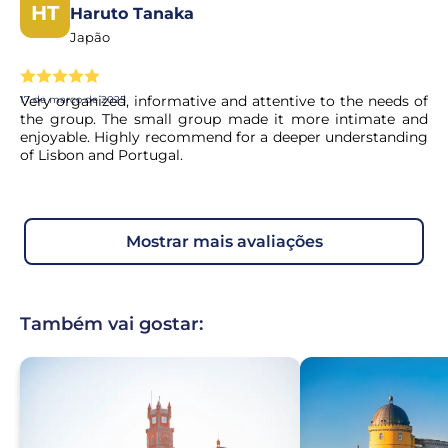
HT
Haruto Tanaka
Japão
Very organized, informative and attentive to the needs of
17 de março de 2025
the group. The small group made it more intimate and
enjoyable. Highly recommend for a deeper understanding
of Lisbon and Portugal.
mostrar mais avaliações
Também vai gostar: