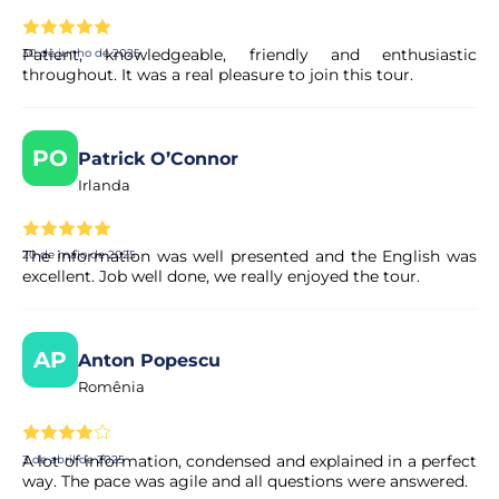
Patient, knowledgeable, friendly and enthusiastic
30 de junho de 2025
throughout. It was a real pleasure to join this tour.
PO
Patrick O’Connor
Irlanda
The information was well presented and the English was
20 de maio de 2025
excellent. Job well done, we really enjoyed the tour.
AP
Anton Popescu
Romênia
A lot of information, condensed and explained in a perfect
3 de abril de 2025
way. The pace was agile and all questions were answered.