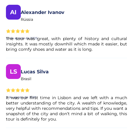
AI
Alexander Ivanov
A minha reserva é confirmada
Rússia
imediatamente?
Sim, a sua reserva é processada de imediato. O nosso
The tour was great, with plenty of history and cultural
12 de agosto de 2025
parceiro procede a uma validação rápida para garantir a
insights. It was mostly downhill which made it easier, but
disponibilidade da experiência. Em poucos momentos,
bring comfy shoes and water as it is long.
recebe a confirmação no seu e-mail.
LS
O pagamento é seguro?
Lucas Silva
Brasil
Sim. Todos os pagamentos são processados através de
sistemas de pagamento seguros e encriptados,
garantindo total proteção dos seus dados pessoais e
It was our first time in Lisbon and we left with a much
2 de agosto de 2025
better understanding of the city. A wealth of knowledge,
financeiros.
very helpful with recommendations and tips. If you want a
snapshot of the city and don’t mind a bit of walking, this
tour is definitely for you.