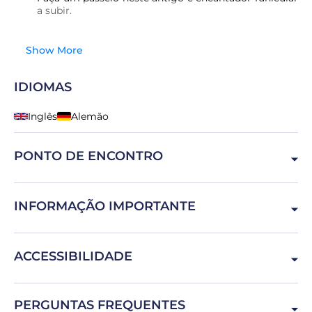
a subir.
Show More
IDIOMAS
Inglês
Alemão
PONTO DE ENCONTRO
Praça dos Restauradores 24, 1249-970 Lisboa, Portugal
INFORMAÇÃO IMPORTANTE
Não é adequado para pessoas com mobilidade reduzida.
ACCESSIBILIDADE
Não é adequado para pessoas com mobilidade reduzida.
PERGUNTAS FREQUENTES