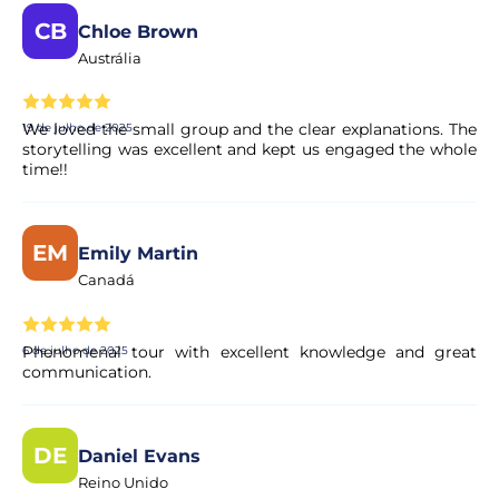
CB
Chloe Brown
Austrália
We loved the small group and the clear explanations. The
19 de julho de 2025
storytelling was excellent and kept us engaged the whole
time!!
EM
Emily Martin
Canadá
Phenomenal tour with excellent knowledge and great
6 de julho de 2025
communication.
DE
Daniel Evans
Reino Unido