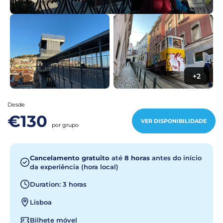
+2
Desde
€130
VER DISPONIBILIDADE
por grupo
Cancelamento gratuito
até
8 horas
antes do início
da experiência (hora local)
Duration: 3 horas
Lisboa
Bilhete móvel