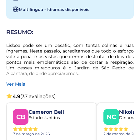
Multilíngua - Idiomas disponíveis
RESUMO:
Lisboa pode ser um desafio, com tantas colinas e ruas 
íngremes. Neste passeio, acreditamos que todo o esforço 
vale a pena, e as vistas que iremos desfrutar de dois dos 
pontos mais emblemáticos são de cortar a respiração. 
Um desses miradouros é o Jardim de São Pedro de 
Alcântara, de onde apreciaremos...
Ver Mais
4.9
(37 avaliações)
Cameron Bell
Nikolaj
CB
NC
Estados Unidos
Dinamarc
7 de março de 2026
2 de março de 202