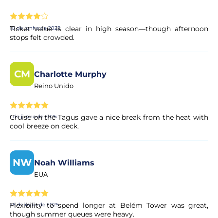
Sim. Todos os pagamentos são processados através de
Ticket value is clear in high season—though afternoon
sistemas de pagamento seguros e encriptados,
10 de junho de 2025
stops felt crowded.
garantindo total proteção dos seus dados pessoais e
financeiros.
CM
Charlotte Murphy
Reino Unido
Cruise on the Tagus gave a nice break from the heat with
1 de junho de 2025
cool breeze on deck.
NW
Noah Williams
EUA
Flexibility to spend longer at Belém Tower was great,
25 de maio de 2025
though summer queues were heavy.