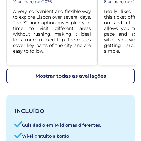
14 de março de 2026
8 de março de 202
A very convenient and flexible way 
Really liked h
to explore Lisbon over several days. 
this ticket offer
The 72-hour option gives plenty of 
on and off ove
time to visit different areas 
allows you to 
without rushing, making it ideal 
pace and adju
for a more relaxed trip. The routes 
what you want 
cover key parts of the city and are 
getting aroun
easy to follow.
simple.
mostrar todas as avaliações
INCLUÍDO
Guia áudio em 14 idiomas diferentes.
Wi-Fi gratuito a bordo