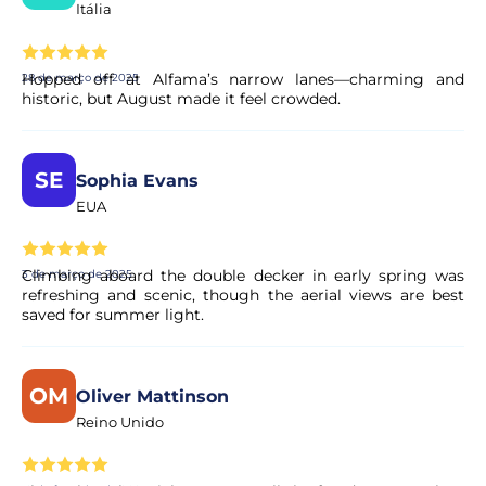
Itália
Hopped off at Alfama’s narrow lanes—charming and
28 de março de 2025
historic, but August made it feel crowded.
SE
Sophia Evans
EUA
Climbing aboard the double decker in early spring was
3 de março de 2025
refreshing and scenic, though the aerial views are best
saved for summer light.
OM
Oliver Mattinson
Reino Unido