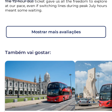
The 72-hour bus ticket gave us all the freedom to explore
12 de fevereiro de 2025
at our pace, even if switching lines during peak July hours
meant some waiting.
mostrar mais avaliações
Também vai gostar: