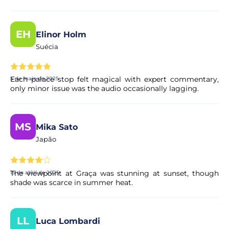
EH
Elinor Holm
Suécia
Each palace stop felt magical with expert commentary,
5 de maio de 2025
only minor issue was the audio occasionally lagging.
MS
Mika Sato
Japão
The viewpoint at Graça was stunning at sunset, though
15 de abril de 2025
shade was scarce in summer heat.
LL
Luca Lombardi