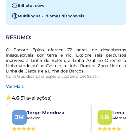
Bilhete móvel
Multilíngua - Idiomas disponíveis
RESUMO:
O Pacote Épico oferece 72 horas de descobertas 
inesquecíveis por terra e rio. Explore seis percursos 
incríveis: a Linha de Belém, a Linha Azul no Oriente, a 
Linha Verde até ao Castelo, a Linha Roxa da Zona Norte, a 
Linha de Cascais e a Linha dos Barcos.

Com três dias para explorar, poderá desfrutar ...
Ver Mais
4.6
(51 avaliações)
Jorge Mendoza
Lena Be
JM
LB
México
Alemanh