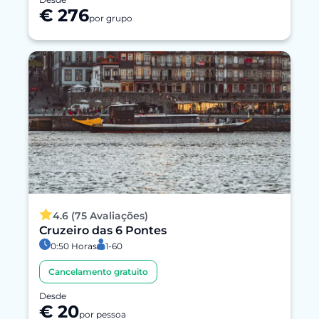
€ 276
por grupo
4.6 (75 Avaliações)
Cruzeiro das 6 Pontes
0:50 Horas
1-60
Cancelamento gratuito
Desde
€ 20
por pessoa