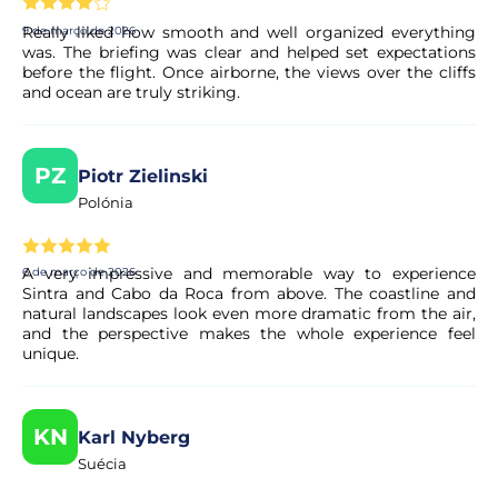
Really liked how smooth and well organized everything
9 de março de 2026
was. The briefing was clear and helped set expectations
before the flight. Once airborne, the views over the cliffs
and ocean are truly striking.
PZ
Piotr Zielinski
Polónia
A very impressive and memorable way to experience
6 de março de 2026
Sintra and Cabo da Roca from above. The coastline and
natural landscapes look even more dramatic from the air,
and the perspective makes the whole experience feel
unique.
KN
Karl Nyberg
Suécia