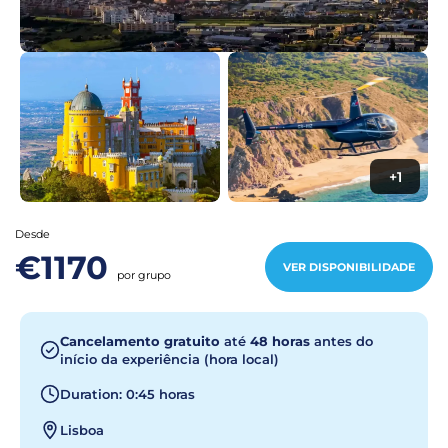
+1
Desde
€1170
VER DISPONIBILIDADE
por grupo
Cancelamento gratuito
até
48 horas
antes do
início da experiência (hora local)
Duration: 0:45 horas
Lisboa