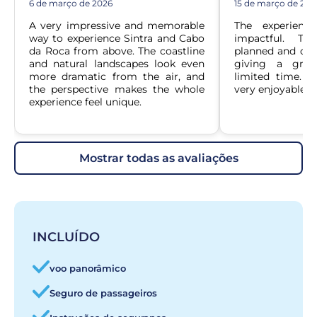
6 de março de 2026
15 de março de 202
A very impressive and memorable 
The experienc
way to experience Sintra and Cabo 
impactful. Th
da Roca from above. The coastline 
planned and cove
and natural landscapes look even 
giving a grea
more dramatic from the air, and 
limited time. It
the perspective makes the whole 
very enjoyable.
experience feel unique.
mostrar todas as avaliações
INCLUÍDO
voo panorâmico
Seguro de passageiros