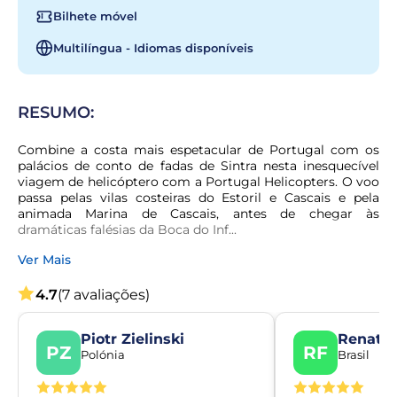
Bilhete móvel
Multilíngua - Idiomas disponíveis
RESUMO:
Combine a costa mais espetacular de Portugal com os 
palácios de conto de fadas de Sintra nesta inesquecível 
viagem de helicóptero com a Portugal Helicopters. O voo 
passa pelas vilas costeiras do Estoril e Cascais e pela 
animada Marina de Cascais, antes de chegar às 
dramáticas falésias da Boca do Inf...
Ver Mais
4.7
(7 avaliações)
Piotr Zielinski
Renato 
PZ
RF
Polónia
Brasil