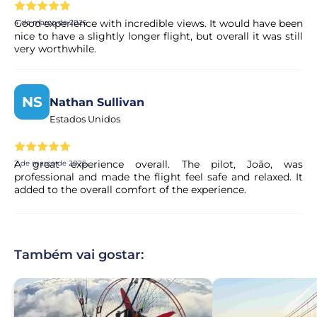
Good experience with incredible views. It would have been
4 de março de 2026
nice to have a slightly longer flight, but overall it was still
very worthwhile.
NS
Nathan Sullivan
Estados Unidos
A great experience overall. The pilot, João, was
2 de março de 2026
professional and made the flight feel safe and relaxed. It
added to the overall comfort of the experience.
Também vai gostar: