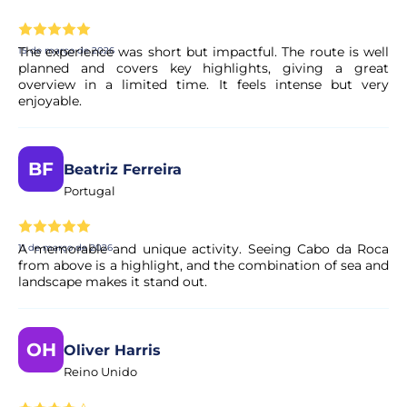
Sim, a sua reserva é processada de imediato. O nosso
parceiro procede a uma validação rápida para garantir a
disponibilidade da experiência. Em poucos momentos,
The experience was short but impactful. The route is well
15 de março de 2026
recebe a confirmação no seu e-mail.
planned and covers key highlights, giving a great
overview in a limited time. It feels intense but very
enjoyable.
O pagamento é seguro?
Sim. Todos os pagamentos são processados através de
BF
Beatriz Ferreira
sistemas de pagamento seguros e encriptados,
Portugal
garantindo total proteção dos seus dados pessoais e
financeiros.
A memorable and unique activity. Seeing Cabo da Roca
11 de março de 2026
from above is a highlight, and the combination of sea and
landscape makes it stand out.
OH
Oliver Harris
Reino Unido