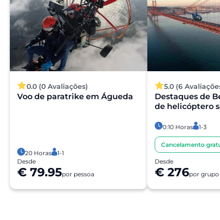
0.0 (0 Avaliações)
5.0 (6 Avaliaçõe
Voo de paratrike em Águeda
Destaques de Be
de helicóptero 
0:10 Horas
1-3
Cancelamento gratu
20 Horas
1-1
Desde
Desde
€ 79.95
€ 276
por pessoa
por grupo