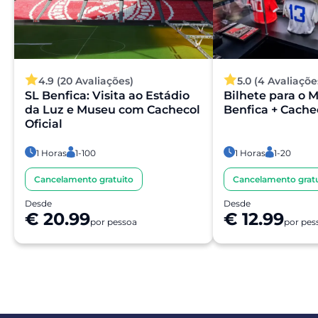
4.9 (20 Avaliações)
5.0 (4 Avaliaçõe
SL Benfica: Visita ao Estádio
Bilhete para o 
da Luz e Museu com Cachecol
Benfica + Cachec
Oficial
1 Horas
1-100
1 Horas
1-20
Cancelamento gratuito
Cancelamento gratu
Desde
Desde
€ 20.99
€ 12.99
por pessoa
por pes