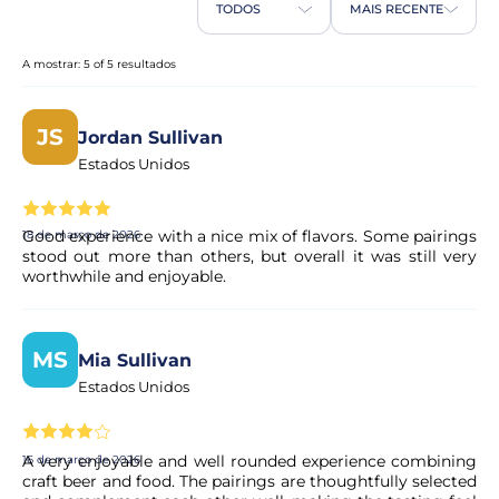
TODOS
MAIS RECENTE
Posso cancelar a minha reserva se os meus
planos mudarem?
A mostrar: 5 of 5 resultados
Sim. A maioria das nossas experiências permite o
cancelamento gratuito até um determinado prazo. As
JS
Jordan Sullivan
condições exatas são apresentadas de forma clara na
Estados Unidos
página da experiência antes de concluir a reserva.
Good experience with a nice mix of flavors. Some pairings
18 de março de 2026
A minha reserva é confirmada
stood out more than others, but overall it was still very
imediatamente?
worthwhile and enjoyable.
Sim, a sua reserva é processada de imediato. O nosso
parceiro procede a uma validação rápida para garantir a
MS
Mia Sullivan
disponibilidade da experiência. Em poucos momentos,
recebe a confirmação no seu e-mail.
Estados Unidos
O pagamento é seguro?
A very enjoyable and well rounded experience combining
16 de março de 2026
craft beer and food. The pairings are thoughtfully selected