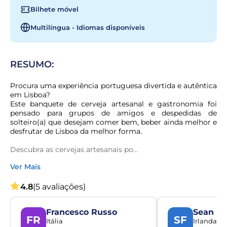
Bilhete móvel
Multilíngua - Idiomas disponíveis
RESUMO:
Procura uma experiência portuguesa divertida e autêntica 
em Lisboa?

Este banquete de cerveja artesanal e gastronomia foi 
pensado para grupos de amigos e despedidas de 
solteiro(a) que desejam comer bem, beber ainda melhor e 
desfrutar de Lisboa da melhor forma.
Descubra as cervejas artesanais po...
Ver Mais
4.8
(5 avaliações)
Francesco Russo
Sean Fl
FR
SF
Itália
Irlanda