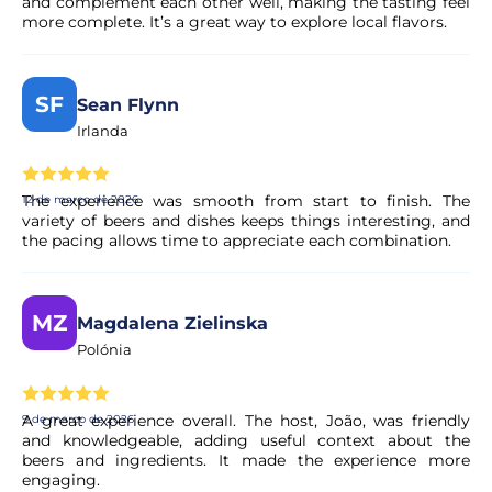
and complement each other well, making the tasting feel
Sim. Todos os pagamentos são processados através de
more complete. It’s a great way to explore local flavors.
sistemas de pagamento seguros e encriptados,
garantindo total proteção dos seus dados pessoais e
financeiros.
SF
Sean Flynn
Irlanda
The experience was smooth from start to finish. The
12 de março de 2026
variety of beers and dishes keeps things interesting, and
the pacing allows time to appreciate each combination.
MZ
Magdalena Zielinska
Polónia
A great experience overall. The host, João, was friendly
9 de março de 2026
and knowledgeable, adding useful context about the
beers and ingredients. It made the experience more
engaging.