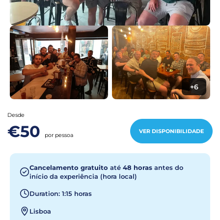
+6
Desde
€50
VER DISPONIBILIDADE
por pessoa
Cancelamento gratuito
até
48 horas
antes do
início da experiência (hora local)
Duration: 1:15 horas
Lisboa