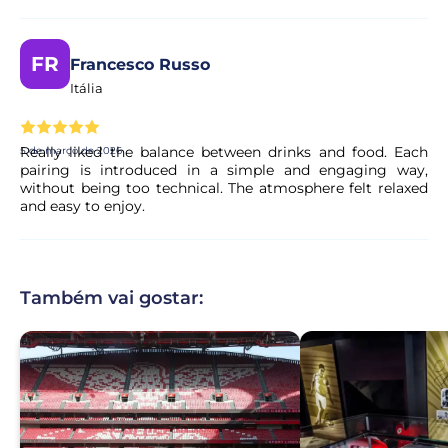
FR
Francesco Russo
Itália
Really liked the balance between drinks and food. Each
5 de março de 2026
pairing is introduced in a simple and engaging way,
without being too technical. The atmosphere felt relaxed
and easy to enjoy.
Também vai gostar: