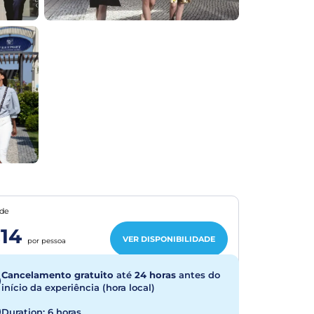
de
14
VER DISPONIBILIDADE
por pessoa
Cancelamento gratuito
até
24 horas
antes do
início da experiência (hora local)
Duration: 6 horas