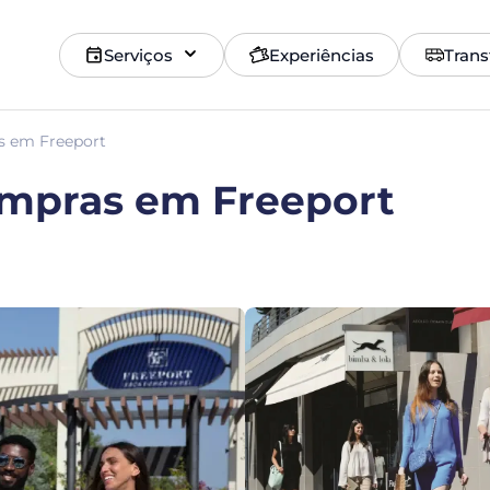
Serviços
Experiências
Trans
s em Freeport
ompras em Freeport