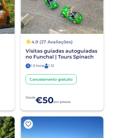
4.9 (27 Avaliações)
Visitas guiadas autoguiadas
no Funchal | Tours Spinach
1-3 horas
1-12
Cancelamento gratuito
€50
Desde
por pessoa