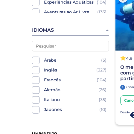
Experiências Aquáticas
(104)
Safari de Jeep
(7)
Alcobaça
(2)
Aventuras ao Ar Livre
(133)
Karts
(1)
Azeitão
(2)
Passeios Ecológicos e
(88)
Kayaks
(9)
Batalha
(2)
de Natureza
IDIOMAS
Tours em quadriciclos
(1)
Cascais
(2)
Experiências
(42)
Paraquedismo
(5)
Ponta Delgada
(2)
Gastronómicas
Tours a pé
(19)
Vila Baleira
(2)
Retiros de Bem‑Estar &
(5)
4.9
Árabe
(5)
Aulas de culinária
(3)
Almada
(1)
Spa
O me
Inglês
(327)
Outras experiências
(34)
Amadora
(1)
Privados e Grupos
(110)
com g
parti
Pequenos
Francês
(104)
Vida noturna
(2)
Beja
(1)
3 hor
Roteiros Auto-Guiados &
(8)
Alemão
(26)
Provas de vinho
(8)
Esposende
(1)
Alugueres
Italiano
(35)
Canc
SPA
(2)
Faro
(1)
Japonês
(10)
Ginásios
(1)
Horta
(1)
Desde
Mandarin
(11)
Yoga & Pilates
(2)
Lagoa
(1)
Polaco
(10)
Matosinhos
(1)
LIMPAR TUDO