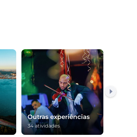
Outras experiências
Mergu
34 atividades
28 ativid