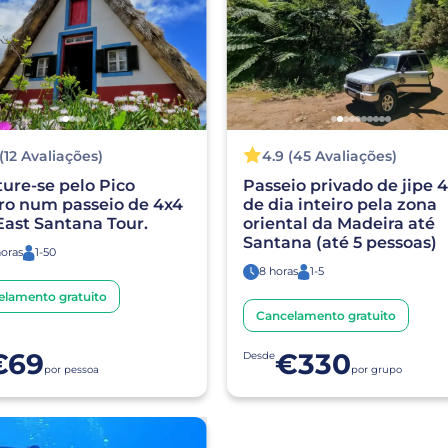
 (12 Avaliações)
4.9 (45 Avaliações)
ure-se pelo Pico
Passeio privado de jipe 
ro num passeio de 4x4
de dia inteiro pela zona
East Santana Tour.
oriental da Madeira até
Santana (até 5 pessoas)
horas
1-50
8 horas
1-5
elamento gratuito
Cancelamento gratuito
€69
€330
Desde
por pessoa
por grupo