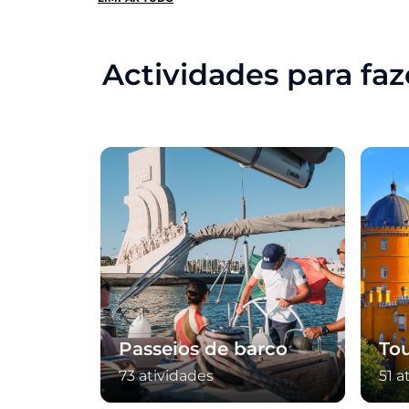
Português
(310)
Palmela
(1)
Russo
(12)
Peso da Régua
(1)
Actividades para fa
Espanhol
(246)
Pinhão
(1)
Santarém
(1)
São Roque do Pico
(1)
Vila do Porto
(1)
Vila Nova de Milfontes
(1)
Viseu
(1)
Passeios de barco
To
73 atividades
51 a