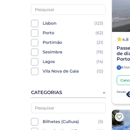
Lisbon
(123)
Porto
(62)
4.8
Portimão
(21)
Passe
Sesimbra
(19)
de di
Porto
Lagos
(14)
8 hor
Vila Nova de Gaia
(12)
Setúbal
(11)
Canc
Sintra
(10)
CATEGORIAS
Desde
Aveiro
(9)
Évora
(9)
Montemor-o-Novo
(9)
Bilhetes (Cultura)
(5)
Castelo Branco
(8)