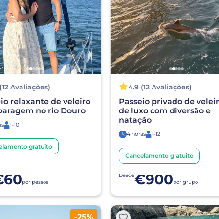
 (12 Avaliações)
4.9 (12 Avaliações)
io relaxante de veleiro
Passeio privado de velei
aragem no rio Douro
de luxo com diversão e
natação
as
1-10
4 horas
1-12
elamento gratuito
Cancelamento gratuito
€60
€900
Desde
por pessoa
por grupo
-25%