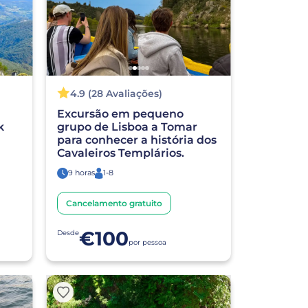
4.9 (28 Avaliações)
Excursão em pequeno
k
grupo de Lisboa a Tomar
para conhecer a história dos
Cavaleiros Templários.
9 horas
1-8
Cancelamento gratuito
€100
Desde
por pessoa