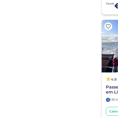
Desde
4.8
Passe
em Li
1:30 
Canc