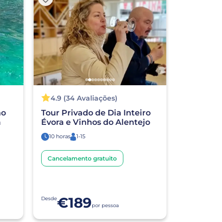
4.9 (34 Avaliações)
ho
Tour Privado de Dia Inteiro
a
Évora e Vinhos do Alentejo
10 horas
1-15
Cancelamento gratuito
€189
Desde
por pessoa