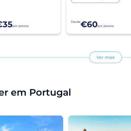
€35
€60
Desde
por pessoa
por pessoa
Ver mais
zer em Portugal