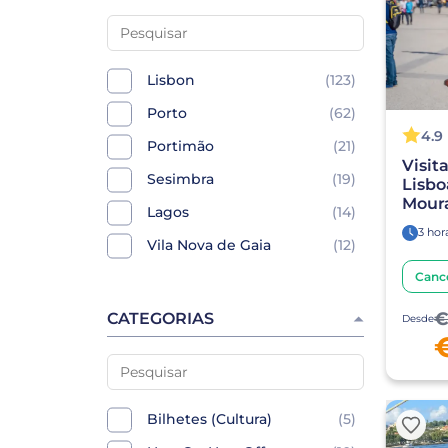
Lisbon
(123)
Porto
(62)
4.9
Portimão
(21)
Visit
Sesimbra
(19)
Lisbo
Moura
Lagos
(14)
3 hor
Vila Nova de Gaia
(12)
Setúbal
(11)
Canc
Sintra
(10)
€
CATEGORIAS
Desde
Aveiro
(9)
Évora
(9)
Montemor-o-Novo
(9)
Bilhetes (Cultura)
(5)
Castelo Branco
(8)