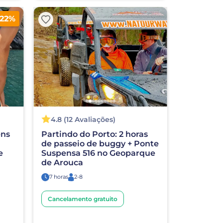
-22%
4.8 (12 Avaliações)
ens
Partindo do Porto: 2 horas
de passeio de buggy + Ponte
e
Suspensa 516 no Geoparque
de Arouca
7 horas
2-8
Cancelamento gratuito