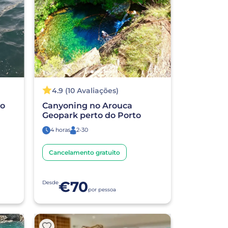
4.9 (10 Avaliações)
ro
Canyoning no Arouca
Geopark perto do Porto
4 horas
2-30
Cancelamento gratuito
€70
Desde
por pessoa