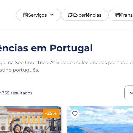
Serviços
Experiências
Trans
ências em Portugal
al na See Countries. Atividades selecionadas por todo o
stino português.
 358 resultados
M
-25%