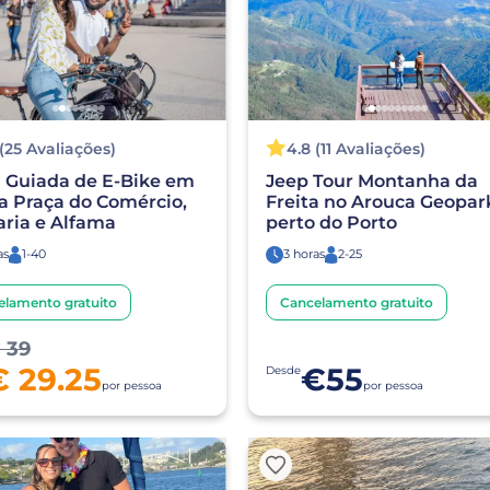
 (25 Avaliações)
4.8 (11 Avaliações)
a Guiada de E-Bike em
Jeep Tour Montanha da
a Praça do Comércio,
Freita no Arouca Geopar
ria e Alfama
perto do Porto
as
1-40
3 horas
2-25
elamento gratuito
Cancelamento gratuito
 39
€ 29.25
€55
Desde
por pessoa
por pessoa