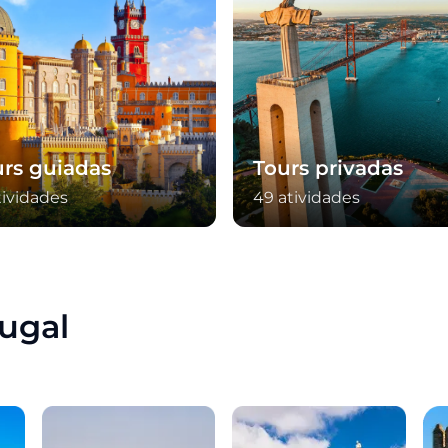
urs guiadas
Tours privadas
tividades
49 atividades
ugal