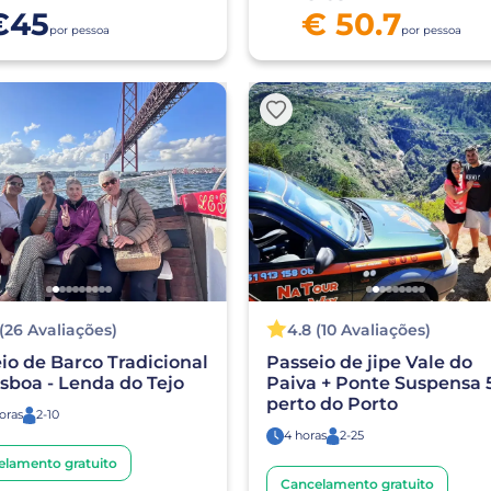
€45
€ 50.7
por pessoa
por pessoa
 (26 Avaliações)
4.8 (10 Avaliações)
io de Barco Tradicional
Passeio de jipe Vale do
sboa - Lenda do Tejo
Paiva + Ponte Suspensa 5
perto do Porto
horas
2-10
4 horas
2-25
elamento gratuito
Cancelamento gratuito