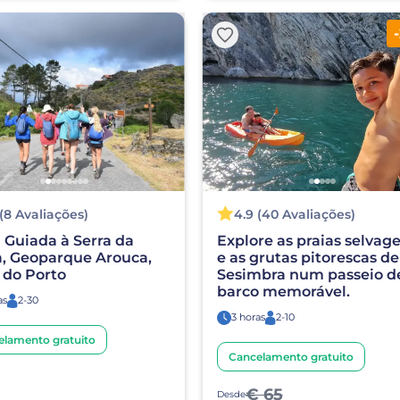
 (8 Avaliações)
4.9 (40 Avaliações)
a Guiada à Serra da
Explore as praias selvag
a, Geoparque Arouca,
e as grutas pitorescas de
 do Porto
Sesimbra num passeio d
barco memorável.
as
2-30
3 horas
2-10
elamento gratuito
Cancelamento gratuito
€ 65
Desde