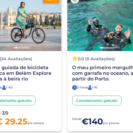
 (34 Avaliações)
0.0 (0 Avaliações)
a guiada de bicicleta
O meu primeiro mergul
ica em Belém Explore
com garrafa no oceano, 
a à beira rio
partir do Porto.
as
1-40
3 horas
1-16
elamento gratuito
Cancelamento gratuito
 39
€ 29.25
€140
Desde
por pessoa
por pessoa