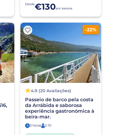
€130
Desde
por pessoa
-22%
4.9 (20 Avaliações)
Passeio de barco pela costa
16,
da Arrábida e saborosa
experiência gastronómica à
beira-mar.
3 horas
2-10