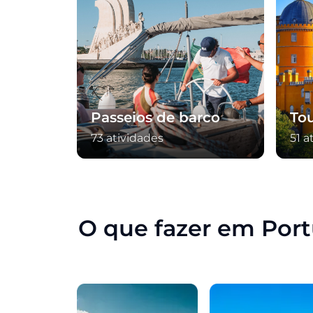
Passeios de barco
To
73 atividades
51 a
Item
1
of
12
O que fazer em Port