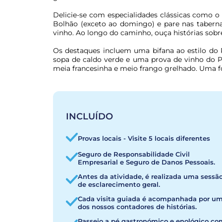
Delicie-se com especialidades clássicas como o 
Bolhão (exceto ao domingo) e pare nas tabernas 
vinho. Ao longo do caminho, ouça histórias sobre
Os destaques incluem uma bifana ao estilo do P
sopa de caldo verde e uma prova de vinho do Po
meia francesinha e meio frango grelhado. Uma fo
INCLUÍDO
Provas locais - Visite 5 locais diferentes
Seguro de Responsabilidade Civil
Empresarial e Seguro de Danos Pessoais.
Antes da atividade, é realizada uma sessã
de esclarecimento geral.
Cada visita guiada é acompanhada por u
dos nossos contadores de histórias.
Passeio a pé gastronómico e enológico co