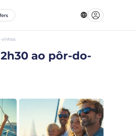
fers
e vinhos
 2h30 ao pôr-do-