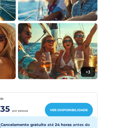
+3
de
35
VER DISPONIBILIDADE
por pessoa
Cancelamento gratuito
até
24 horas
antes do