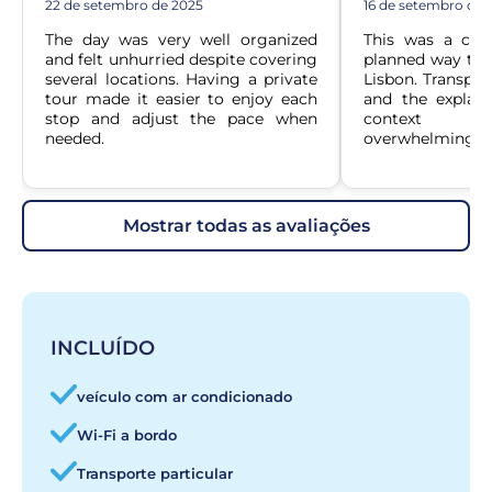
22 de setembro de 2025
16 de setembro de 
The day was very well organized 
This was a comf
and felt unhurried despite covering 
planned way to v
several locations. Having a private 
Lisbon. Transpor
tour made it easier to enjoy each 
and the explana
stop and adjust the pace when 
context wit
needed.
overwhelming.
mostrar todas as avaliações
INCLUÍDO
veículo com ar condicionado
Wi-Fi a bordo
Transporte particular