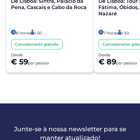
De Lisboa: Sintra, Palácio da
De Lisboa: Tour 
Pena, Cascais e Cabo da Roca
Fátima, Óbidos,
Nazaré
8 Horas
1-50
7 Horas
1-50
Cancelamento gratuito
Cancelamento gratu
Desde
Desde
€ 59
€ 89
por pessoa
por pessoa
Junte-se à nossa newsletter para se
manter atualizado!