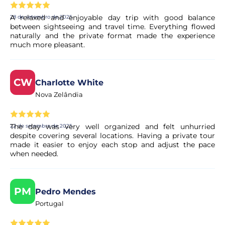
Sim, a sua reserva é processada de imediato. O nosso
parceiro procede a uma validação rápida para garantir a
A relaxed and enjoyable day trip with good balance
28 de setembro de 2025
disponibilidade da experiência. Em poucos momentos,
between sightseeing and travel time. Everything flowed
recebe a confirmação no seu e-mail.
naturally and the private format made the experience
much more pleasant.
O pagamento é seguro?
CW
Charlotte White
Sim. Todos os pagamentos são processados através de
Nova Zelândia
sistemas de pagamento seguros e encriptados,
garantindo total proteção dos seus dados pessoais e
financeiros.
The day was very well organized and felt unhurried
22 de setembro de 2025
despite covering several locations. Having a private tour
made it easier to enjoy each stop and adjust the pace
when needed.
PM
Pedro Mendes
Portugal