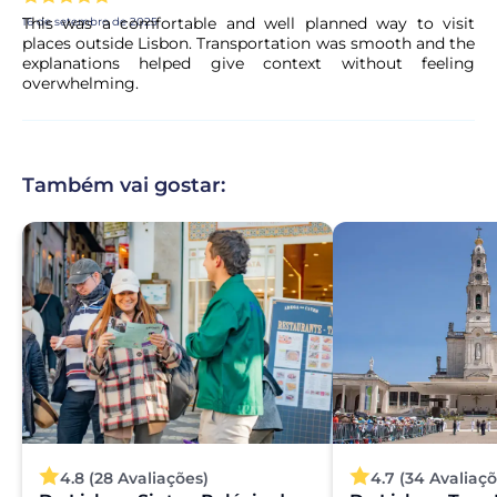
This was a comfortable and well planned way to visit
16 de setembro de 2025
places outside Lisbon. Transportation was smooth and the
explanations helped give context without feeling
overwhelming.
Também vai gostar:
4.8 (28 Avaliações)
4.7 (34 Avaliaçõ