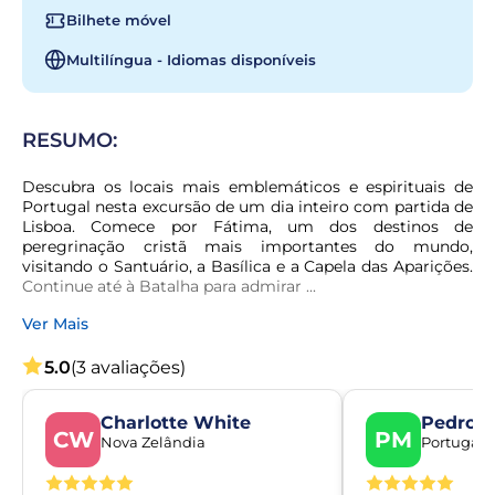
Bilhete móvel
Multilíngua - Idiomas disponíveis
RESUMO:
Descubra os locais mais emblemáticos e espirituais de 
Portugal nesta excursão de um dia inteiro com partida de 
Lisboa. Comece por Fátima, um dos destinos de 
peregrinação cristã mais importantes do mundo, 
visitando o Santuário, a Basílica e a Capela das Aparições. 
Continue até à Batalha para admirar ...
Ver Mais
5.0
(3 avaliações)
Charlotte White
Pedro 
CW
PM
Nova Zelândia
Portugal