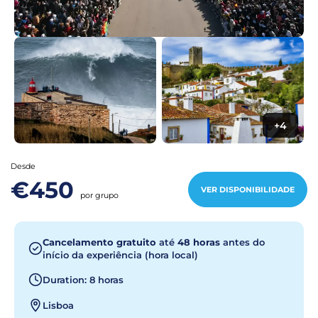
+4
Desde
€450
VER DISPONIBILIDADE
por grupo
Cancelamento gratuito
até
48 horas
antes do
início da experiência (hora local)
Duration: 8 horas
Lisboa