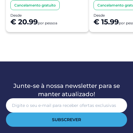
Cancelamento gratuito
Cancelamento gratu
Desde
Desde
€ 20.99
€ 15.99
por pessoa
por pes
Junte-se à nossa newsletter para se
manter atualizado!
SUBSCREVER