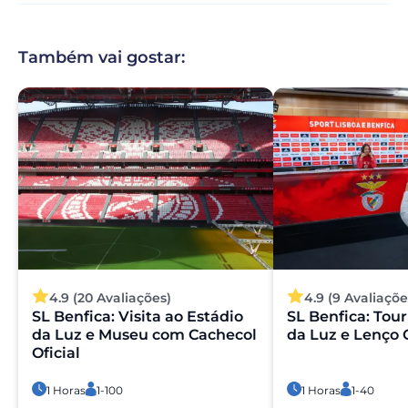
O pagamento é seguro?
Também vai gostar:
Sim. Todos os pagamentos são processados através de
sistemas de pagamento seguros e encriptados,
garantindo total proteção dos seus dados pessoais e
financeiros.
4.9 (20 Avaliações)
4.9 (9 Avaliaçõe
SL Benfica: Visita ao Estádio
SL Benfica: Tour
da Luz e Museu com Cachecol
da Luz e Lenço O
Oficial
1 Horas
1-100
1 Horas
1-40