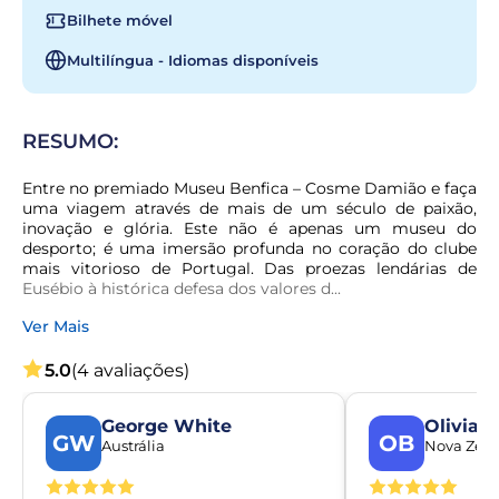
Bilhete móvel
Multilíngua - Idiomas disponíveis
RESUMO:
Entre no premiado Museu Benfica – Cosme Damião e faça 
uma viagem através de mais de um século de paixão, 
inovação e glória. Este não é apenas um museu do 
desporto; é uma imersão profunda no coração do clube 
mais vitorioso de Portugal. Das proezas lendárias de 
Eusébio à histórica defesa dos valores d...
Ver Mais
5.0
(4 avaliações)
George White
Olivia 
GW
OB
Austrália
Nova Zelâ