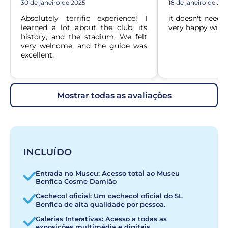
30 de janeiro de 2025
18 de janeiro de 20
Absolutely terrific experience! I 
it doesn't need 
learned a lot about the club, its 
very happy with 
history, and the stadium. We felt 
very welcome, and the guide was 
excellent.
mostrar todas as avaliações
INCLUÍDO
Entrada no Museu: Acesso total ao Museu
Benfica Cosme Damião
Cachecol oficial: Um cachecol oficial do SL
Benfica de alta qualidade por pessoa.
Galerias Interativas: Acesso a todas as
exposições multimédia e digitais.