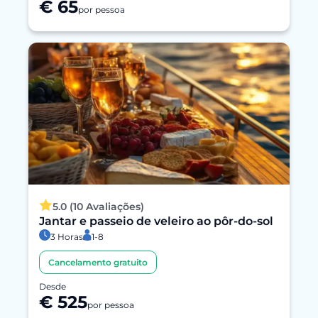
€ 65
por pessoa
5.0 (10 Avaliações)
Jantar e passeio de veleiro ao pôr-do-sol
3 Horas
1-8
Cancelamento gratuito
Desde
€ 525
por pessoa