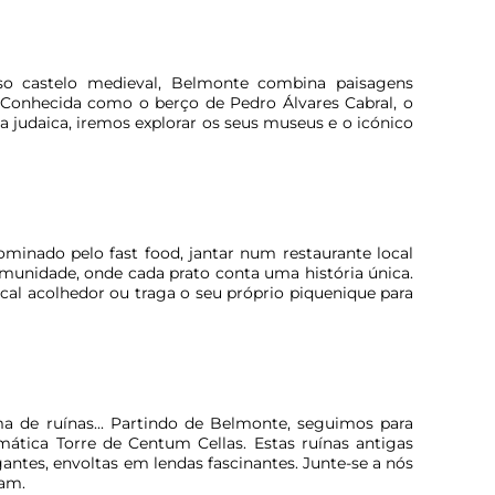
o castelo medieval, Belmonte combina paisagens
 Conhecida como o berço de Pedro Álvares Cabral, o
ça judaica, iremos explorar os seus museus e o icónico
inado pelo fast food, jantar num restaurante local
munidade, onde cada prato conta uma história única.
cal acolhedor ou traga o seu próprio piquenique para
a de ruínas... Partindo de Belmonte, seguimos para
mática Torre de Centum Cellas. Estas ruínas antigas
gantes, envoltas em lendas fascinantes. Junte-se a nós
dam.