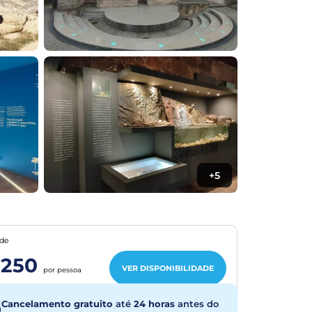
+5
de
250
VER DISPONIBILIDADE
por pessoa
Cancelamento gratuito
até
24 horas
antes do