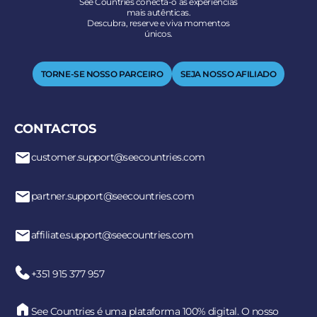
See Countries conecta-o às experiências
mais autênticas.
Descubra, reserve e viva momentos
únicos.
TORNE-SE NOSSO PARCEIRO
SEJA NOSSO AFILIADO
CONTACTOS
customer.support@seecountries.com
partner.support@seecountries.com
affiliate.support@seecountries.com
+351 915 377 957
See Countries é uma plataforma 100% digital. O nosso