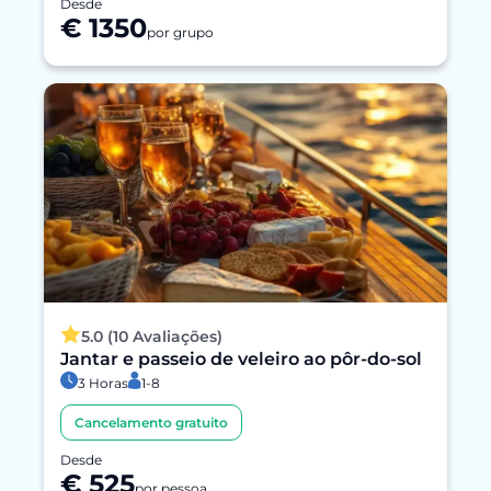
Desde
€ 1350
por grupo
5.0 (10 Avaliações)
Jantar e passeio de veleiro ao pôr-do-sol
3 Horas
1-8
Cancelamento gratuito
Desde
€ 525
por pessoa